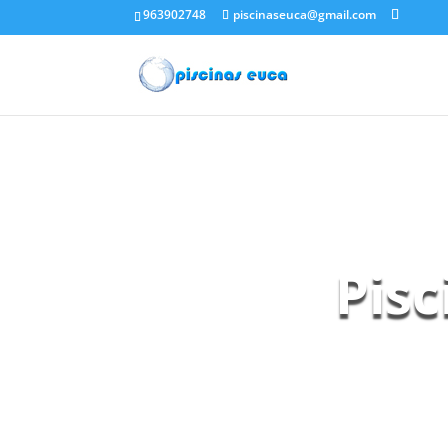
963902748
piscinaseuca@gmail.com
Pisc