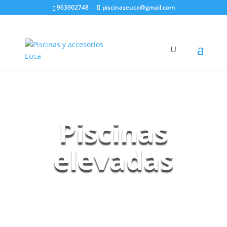
963902748
piscinaseuca@gmail.com
Piscinas
elevadas