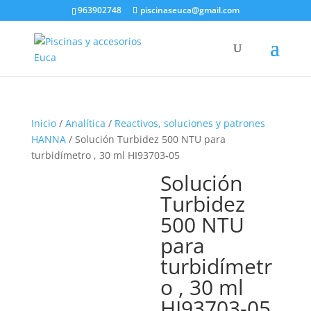
963902748
piscinaseuca@gmail.com
Inicio
/
Analítica
/
Reactivos, soluciones y patrones
HANNA
/ Solución Turbidez 500 NTU para
turbidímetro , 30 ml HI93703-05
Solución
Turbidez
500 NTU
para
turbidímetr
o , 30 ml
HI93703-05