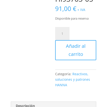
91,00
€
+ IVA
Disponible para reserva
Solución
Turbidez
500
Añadir al
NTU
para
carrito
turbidímetro
,
30
ml
Categoría:
Reactivos,
HI93703-
soluciones y patrones
05
HANNA
cantidad
Descripción